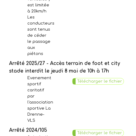
est limitée
à 20km/h
Les
conducteurs
sont tenus
de céder
le passage
aux
piétons
Arrêté 2025/27 - Accès terrain de foot et city
stade interdit le jeudi 8 mai de 10h à 17h
Evenement
Télécharger le fichier
sportif
caritatif
par
l'association
sportive La
Drenne-
VLS
Arrêté 2024/105
Télécharger le fichier