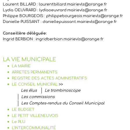
Laurent BILLARD : laurentbillard.mairievls@orange.fr
Lydia OEUVRARD : lydiaoeuvrard.mairievls@orange.fr
Philippe BOURGEOIS : philippebourgeois.mairievls@orange.fr
Danielle PUISSANT : daniellepuissant.mairievls@orange.fr
Conseillère déléguée:
Ingrid BERBION : ingridberbion.mairievls@orange.fr
LA VIE MUNICIPALE
LA MAIRIE
ARRETES PERMANENTS
REGISTRE DES ACTES ADMINISTRATIFS
LE CONSEIL MUNICIPAL
>>
Les élus
Le trombinoscope
Les commissions
Les Comptes-rendus du Conseil Municipal
LE BUDGET
LE PETIT VILLENEUVOIS
Le PLU
L'INTERCOMMUNALITÉ