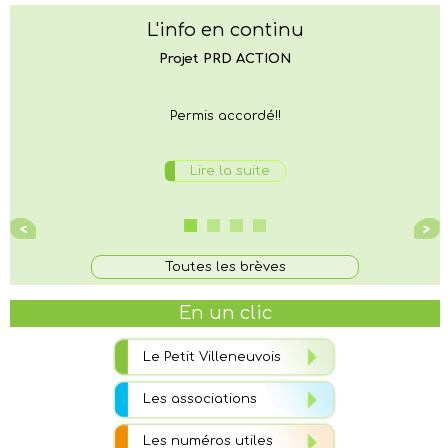
L'info en continu
Lire la suite
Projet PRD ACTION
Permis accordé!!
Lire la suite
Travaux Rue de Méru
Toutes les brèves
En un clic
Lire la suite
Vous souhaitez prévenir la mairie ??
Le Petit Villeneuvois
Les associations
Effectuer une ALERTE sur INTRAMUROS
Les numéros utiles